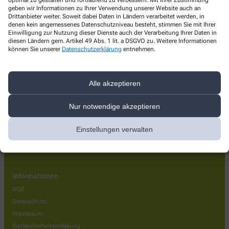
Apotheke am Schlosspark
geben wir Informationen zu Ihrer Verwendung unserer Website auch an
Drittanbieter weiter. Soweit dabei Daten in Ländern verarbeitet werden, in
denen kein angemessenes Datenschutzniveau besteht, stimmen Sie mit Ihrer
Bezirksstraße 30
,
63755
Alzenau
Einwilligung zur Nutzung dieser Dienste auch der Verarbeitung Ihrer Daten in
+49-6023/9 17 36 44
diesen Ländern gem. Artikel 49 Abs. 1 lit. a DSGVO zu. Weitere Informationen
können Sie unserer
Datenschutzerklärung
entnehmen.
+49-6023/9 17 36 45
info@apotheke-schlosspark.de
Alle akzeptieren
Nur notwendige akzeptieren
Über uns
Einstellungen verwalten
Aktuelles
Kontakt
Informationen
AGB
Datenschutz
Impressum
Barrierefreiheitserklärung