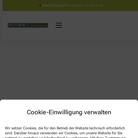
Geschlossen
öffnet morgen um 08:30 Uhr
Cookie-Einwilligung verwalten
Kontakt
Wir setzen Cookies, die für den Betrieb der Website technisch erforderlich
sind. Darüber hinaus verwenden wir Cookies, um unsere Website für Sie
optimal zu gestalten und fortlaufend zu verbessern. Mit Ihrer Zustimmung